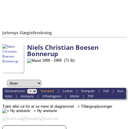
Johnnys Slægtsforskning
Niels Christian Boesen
Bonnerup
1896 - 1968 (71 år)
Generationer:
Standard
|
Lodret
|
Kompakt
|
Felt
|
Kun
tekst
|
Anetavle
|
Viftediagram
|
Medie
|
PDF
Træk eller rul for at se mere af diagrammet.
= Tillægsoplysninger
= Ny anetavle