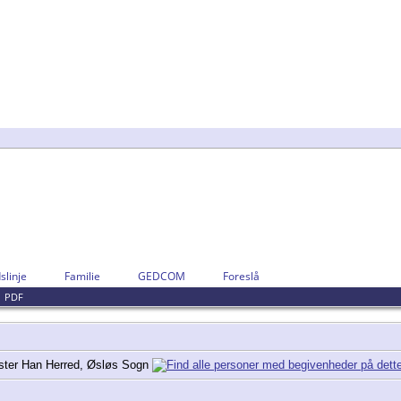
slinje
Familie
GEDCOM
Foreslå
|
PDF
ster Han Herred, Øsløs Sogn