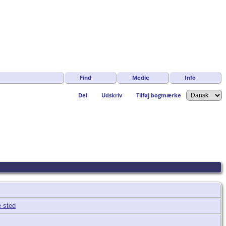
Find
Medie
Info
Del
Udskriv
Tilføj bogmærke