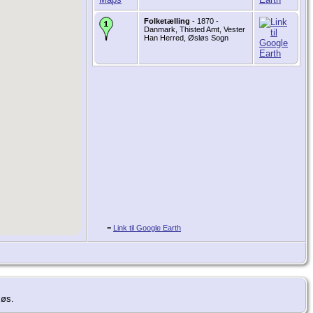
Folketælling
- 1870 -
Danmark, Thisted Amt, Vester
Han Herred, Øsløs Sogn
=
Link til Google Earth
løs.