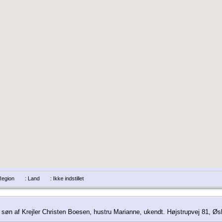
/Region
: Land
: Ikke indstillet
, søn af Krejler Christen Boesen, hustru Marianne, ukendt. Højstrupvej 81, Øs