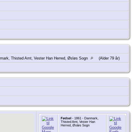
nmark, Thisted Amt, Vester Han Herred, Øsløs Sogn
(Alder 79 år)
Fødsel
- 1861 - Danmark,
Thisted Amt, Vester Han
Herred, Øsløs Sogn