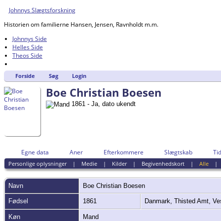
Johnnys Slægtsforskning
Historien om familierne Hansen, Jensen, Ravnholdt m.m.
Johnnys Side
Helles Side
Theos Side
Forside
Søg
Login
Boe Christian Boesen
1861 - Ja, dato ukendt
Egne data
Aner
Efterkommere
Slægtskab
Tid
Personlige oplysninger
|
Medie
|
Kilder
|
Begivenhedskort
|
Alle
Navn
Boe Christian
Boesen
Fødsel
1861
Danmark, Thisted Amt, Ve
Køn
Mand