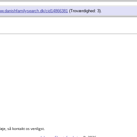
ww.danishfamilysearch.dk/cid14866381
(Troværdighed: 3).
øje, så kontakt os venligst.