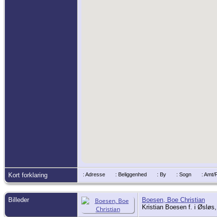
Kort forklaring
: Adresse
: Beliggenhed
: By
: Sogn
: Amt
Billeder
Boesen, Boe Christian
Kristian Boesen f. i Øsløs