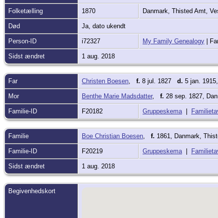
Folketælling
1870
Danmark, Thisted Amt, Ve
Død
Ja, dato ukendt
Person-ID
i72327
My Family Genealogy
| Fa
Sidst ændret
1 aug. 2018
Far
Christen Boesen
,
f.
8 jul. 1827
d.
5 jan. 1915
Mor
Benthe Marie Madsdatter
,
f.
28 sep. 1827, Dan
Familie-ID
F20182
Gruppeskema
|
Familieta
Familie
Boe Christian Boesen
,
f.
1861, Danmark, Thist
Familie-ID
F20219
Gruppeskema
|
Familieta
Sidst ændret
1 aug. 2018
Begivenhedskort