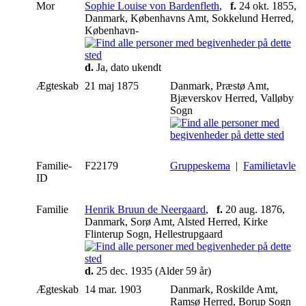
Mor
Sophie Louise von Bardenfleth
,
f.
24 okt. 1855,
Danmark, Københavns Amt, Sokkelund Herred,
København-
d.
Ja, dato ukendt
Ægteskab
21 maj 1875
Danmark, Præstø Amt,
Bjæverskov Herred, Valløby
Sogn
Familie-
F22179
Gruppeskema
|
Familietavle
ID
Familie
Henrik Bruun de Neergaard
,
f.
20 aug. 1876,
Danmark, Sorø Amt, Alsted Herred, Kirke
Flinterup Sogn, Hellestrupgaard
d.
25 dec. 1935 (Alder 59 år)
Ægteskab
14 mar. 1903
Danmark, Roskilde Amt,
Ramsø Herred, Borup Sogn