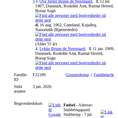
+
3.
Ove Henri Bruun de Neergaard
,
f.
12 jul.
1907, Danmark, Roskilde Amt, Ramsø Herred,
Borup Sogn
d.
16 aug. 1962, Grønland, Kujalleq,
Nanortalik (Bjørnestedet)
(Alder 55 år)
4.
Lykke Bruun de Neergaard
,
f.
11 jan. 1909,
Danmark, Roskilde Amt, Ramsø Herred,
Borup Sogn
Familie-
F22189
Gruppeskema
|
Familietavle
ID
Sidst
3 jan. 2026
ændret
Begivenhedskort
Fødsel
- Adresse:
Stubberupgaard
Stubberup - 7 jul.