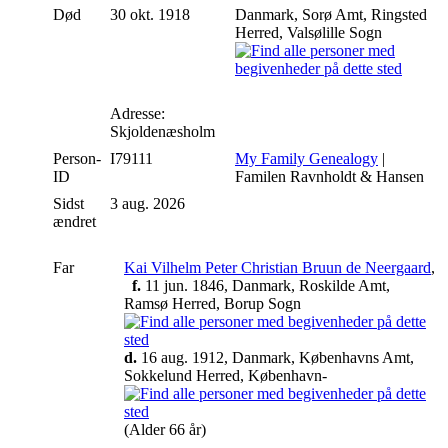
Død
30 okt. 1918
Danmark, Sorø Amt, Ringsted
Herred, Valsølille Sogn
Adresse:
Skjoldenæsholm
Person-
I79111
My Family Genealogy
|
ID
Familen Ravnholdt & Hansen
Sidst
3 aug. 2026
ændret
Far
Kai Vilhelm Peter Christian Bruun de Neergaard
,
f.
11 jun. 1846, Danmark, Roskilde Amt,
Ramsø Herred, Borup Sogn
d.
16 aug. 1912, Danmark, Københavns Amt,
Sokkelund Herred, København-
(Alder 66 år)