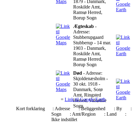
1879 - Danmark,
Roskilde Amt,
Ramsø Herred,
Borup Sogn
Ægteskab
-
Adresse:
Stubberupgaard
Stubberup - 14 mar.
1903 - Danmark,
Roskilde Amt,
Ramsø Herred,
Borup Sogn
Død
- Adresse:
Skjoldenæsholm -
30 okt. 1918 -
Danmark, Sorø
Amt, Ringsted
=
Link til Google Earth
Herred, Valsølille
Sogn
Kort forklaring
: Adresse
: Beliggenhed
: By
:
Sogn
: Amt/Region
: Land
:
Ikke indstillet