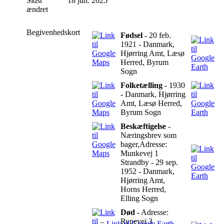
Sidst
18 jun. 2025
ændret
Begivenhedskort
Fødsel
- 20 feb.
1921 - Danmark,
Hjørring Amt, Læsø
Herred, Byrum
Sogn
Folketælling
- 1930
- Danmark, Hjørring
Amt, Læsø Herred,
Byrum Sogn
Beskæftigelse
-
Næringsbrev som
bager,Adresse:
Munkevej 1
Strandby - 29 sep.
1952 - Danmark,
Hjørring Amt,
Horns Herred,
Elling Sogn
Død
- Adresse:
Rypevej 3
=
Link til Google Earth