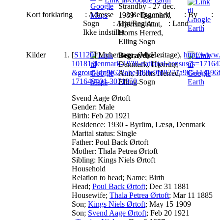
Strandby - 27 dec.
Kort forklaring
: Adresse
: Beliggenhed
: By
:
1989 - Danmark,
Sogn
: Amt/Region
: Land
:
Hjørring Amt,
Ikke indstillet
Horns Herred,
Elling Sogn
Kilder
[
S1120
] Myheritage, (MyHeritage),
http://www.
Begravelse
- -
10181/denmark-1930-national-census?s=1716
Danmark, Hjørring
&groupId=9f623abe4d0fe9fd9277a905443196f
Amt, Horns Herred,
171643401-3071950
.
Elling Sogn
Svend Aage Ørtoft
Gender: Male
Birth: Feb 20 1921
Residence: 1930 - Byrüm, Læsø, Denmark
Marital status: Single
Father: Poul Back Ørtoft
Mother: Thala Petrea Ørtoft
Sibling: Kings Niels Ørtoft
Household
Relation to head; Name; Birth
Head;
Poul Back Ørtoft
; Dec 31 1881
Housewife;
Thala Petrea Ørtoft
; Mar 11 1885
Son;
Kings Niels Ørtoft
; May 15 1909
Son;
Svend Aage Ørtoft
; Feb 20 1921