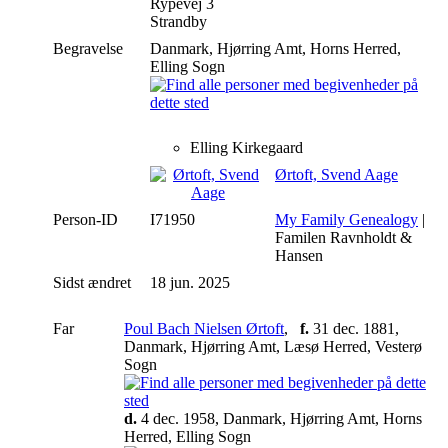
Rypevej 3
Strandby
Begravelse
Danmark, Hjørring Amt, Horns Herred,
Elling Sogn
Elling Kirkegaard
Ørtoft, Svend Aage
Person-ID
I71950
My Family Genealogy
|
Familen Ravnholdt &
Hansen
Sidst ændret
18 jun. 2025
Far
Poul Bach Nielsen Ørtoft
,
f.
31 dec. 1881,
Danmark, Hjørring Amt, Læsø Herred, Vesterø
Sogn
d.
4 dec. 1958, Danmark, Hjørring Amt, Horns
Herred, Elling Sogn