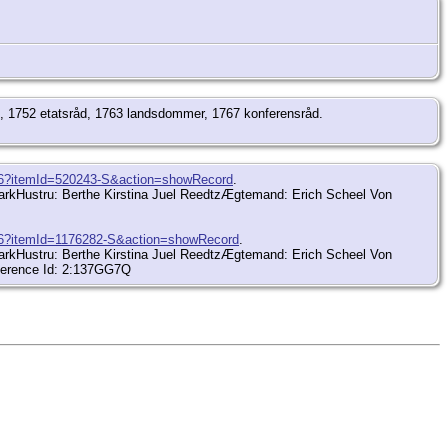
åd, 1752 etatsråd, 1763 landsdommer, 1767 konferensråd.
916?itemId=520243-S&action=showRecord
.
arkHustru: Berthe Kirstina Juel ReedtzÆgtemand: Erich Scheel Von
916?itemId=1176282-S&action=showRecord
.
arkHustru: Berthe Kirstina Juel ReedtzÆgtemand: Erich Scheel Von
ference Id: 2:137GG7Q