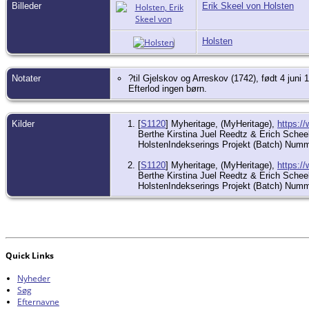
Billeder
Erik Skeel von Holsten
Holsten
Notater
?til Gjelskov og Arreskov (1742), født 4 jun
Efterlod ingen børn.
Kilder
[
S1120
] Myheritage, (MyHeritage),
https:/
Berthe Kirstina Juel Reedtz & Erich Sche
HolstenIndekserings Projekt (Batch) N
[
S1120
] Myheritage, (MyHeritage),
https:/
Berthe Kirstina Juel Reedtz & Erich Sche
HolstenIndekserings Projekt (Batch) Nu
Quick Links
Nyheder
Søg
Efternavne