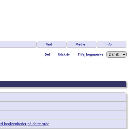
Find
Medie
Info
Del
Udskriv
Tilføj bogmærke