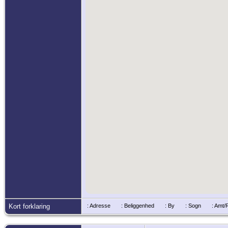
Kort forklaring
: Adresse
: Beliggenhed
: By
: Sogn
: Amt