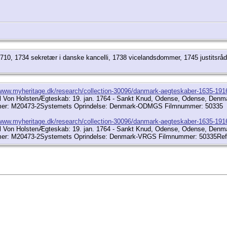
i 1710, 1734 sekretær i danske kancelli, 1738 vicelandsdommer, 1745 justitsr
/www.myheritage.dk/research/collection-30096/danmark-aegteskaber-1635-1
el Von HolstenÆgteskab: 19. jan. 1764 - Sankt Knud, Odense, Odense, Denm
ummer: M20473-2Systemets Oprindelse: Denmark-ODMGS Filmnummer: 50335
/www.myheritage.dk/research/collection-30096/danmark-aegteskaber-1635-1
el Von HolstenÆgteskab: 19. jan. 1764 - Sankt Knud, Odense, Odense, Denm
mmer: M20473-2Systemets Oprindelse: Denmark-VRGS Filmnummer: 50335Re