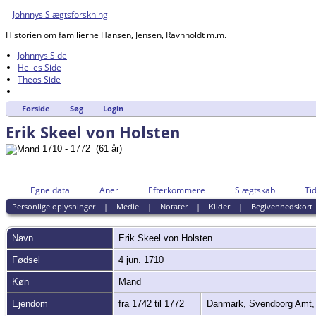
Johnnys Slægtsforskning
Historien om familierne Hansen, Jensen, Ravnholdt m.m.
Johnnys Side
Helles Side
Theos Side
Forside
Søg
Login
Erik Skeel von Holsten
1710 - 1772 (61 år)
Egne data
Aner
Efterkommere
Slægtskab
Tid
Personlige oplysninger
|
Medie
|
Notater
|
Kilder
|
Begivenhedskort
Navn
Erik Skeel
von Holsten
Fødsel
4 jun. 1710
Køn
Mand
Ejendom
fra 1742 til 1772
Danmark, Svendborg Amt, 