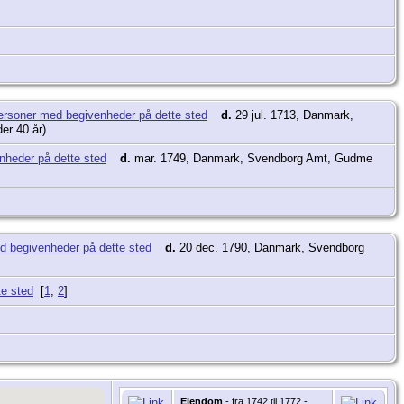
d.
29 jul. 1713, Danmark,
der 40 år)
d.
mar. 1749, Danmark, Svendborg Amt, Gudme
d.
20 dec. 1790, Danmark, Svendborg
[
1
,
2
]
Ejendom
- fra 1742 til 1772 -