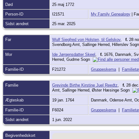
Død
25 maj 1772
Person-ID
I21571
My Family Genealogy
| Fa
Sidst ændret
25 mar. 2025
Far
Wulf Siegfred von Holsten, til Gelskov
,
f.
28 no
Svendborg Amt, Sallinge Herred, Hillerslev So
Mor
Ide Jørgensdatter Skeel
,
f.
1676, Danmark, Sv
Herred, Gudme Sogn
Familie-ID
F21272
Gruppeskema
|
Familieta
Familie
Grevinde Birthe Kirstine Juel Reedtz
,
f.
28 dec.
Amt, Sallinge Herred, Øster Hæsinge Sogn
Ægteskab
19 jan. 1764
Danmark, Odense Amt, Od
Familie-ID
F6024
Gruppeskema
|
Familieta
Sidst ændret
1 jun. 2022
Begivenhedskort