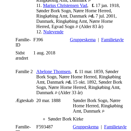
Ringkøbing Amt, Danmark
11.
Marius Christensen Vad
,
f.
17 jan. 1918,
Sønder Bork Sogn, Nørre Horne Herred,
Ringkøbing Amt, Danmark
d.
7 jul. 2001,
Danmark, Ringkøbing Amt, Nørre Horne
Herred, Egvad Sogn
(Alder 83 år)
12.
Nulevende
Familie-
F396
Gruppeskema
|
Familietavle
ID
Sidst
1 aug. 2018
ændret
Familie 2
Abelone Thomsen
,
f.
11 mar. 1859, Sønder
Bork Sogn, Nørre Horne Herred, Ringkøbing
Amt, Danmark
d.
15 okt. 1892, Sønder Bork
Sogn, Nørre Horne Herred, Ringkøbing Amt,
Danmark
(Alder 33 år)
Ægteskab
20 mar. 1888
Sønder Bork Sogn, Nørre
Horne Herred, Ringkøbing
Amt, Danmark
Sønder Bork Kirke
Familie-
F593487
Gruppeskema
|
Familietavle