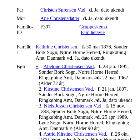
Far
Christen Sørensen Vad
d.
Ja, dato ukendt
Mor
Ane Christensdatter
d.
Ja, dato ukendt
Familie-
F397
Gruppeskema
|
ID
Familietavle
Familie
Kathrine Christensen
,
f.
30 maj 1876, Sønder
1
Bork Sogn, Nørre Horne Herred, Ringkøbing
Amt, Danmark
d.
Ja, dato ukendt
Børn
+
1.
Abelone Christensen Vad
,
f.
28 jan. 1895,
Sønder Bork Sogn, Nørre Horne Herred,
Ringkøbing Amt, Danmark
d.
22 mar. 1967
(Alder 72 år)
2.
Kirstine Christensen Vad
,
f.
21 jan. 1897,
Sønder Bork Sogn, Nørre Horne Herred,
Ringkøbing Amt, Danmark
d.
Ja, dato ukendt
+
3.
Niels Jessen Christensen Vad
,
f.
15 nov.
1898, Sønder Bork Sogn, Nørre Horne Herred,
Ringkøbing Amt, Danmark
d.
25 apr. 1989,
Lyne Sogn, Nørre Horne Herred, Ringkøbing
Amt, Danmark
(Alder 90 år)
4.
Astrid Kirstine Christensen Vad
,
f.
26 okt.
1900, Sønder Bork Sogn, Nørre Horne Herred,