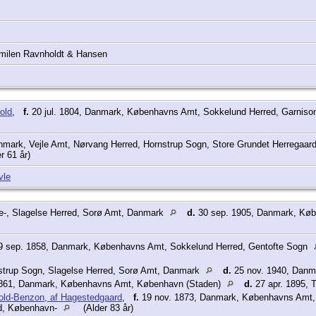
milen Ravnholdt & Hansen
old
,
f.
20 jul. 1804, Danmark, Københavns Amt, Sokkelund Herred, Garnis
nmark, Vejle Amt, Nørvang Herred, Hornstrup Sogn, Store Grundet Herregaar
r 61 år)
vle
e-, Slagelse Herred, Sorø Amt, Danmark
d.
30 sep. 1905, Danmark, Køb
 sep. 1858, Danmark, Københavns Amt, Sokkelund Herred, Gentofte Sogn
estrup Sogn, Slagelse Herred, Sorø Amt, Danmark
d.
25 nov. 1940, Danm
1861, Danmark, Københavns Amt, København (Staden)
d.
27 apr. 1895, 
iold-Benzon, af Hagestedgaard
,
f.
19 nov. 1873, Danmark, Københavns Amt, 
d, København-
(Alder 83 år)