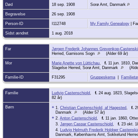
Død
18 sep. 1908
Sorø Amt, Danmark
Begravelse
26 sep. 1908
Person-ID
I112748
My Family Genealogy
| Fa
Sidst ændret
1 aug. 2018
Far
Jørgen Frederik Johannes Grevenkop-Castenski
Herred, Garnisons Sogn
(Alder 69 år)
Mor
Marie Anette von Lüttichau
,
f.
11 jun. 1810, Da
Slagelse Herred, Sorø Amt, Danmark
(Alde
Familie-ID
F31295
Gruppeskema
|
Familieta
Familie
Ludvig Castenschiold
,
f.
24 aug. 1823, Slagels
82 år)
Børn
+
1.
Christian Castenschiold, af Hagested
,
f.
29
Danmark
(Alder 57 år)
+
2.
Anton Castenschiold
,
f.
11 jan. 1860, Ott
3.
Jørgen Caspar Castenschiold
,
f.
23 okt. 
4.
Ludvig Helmuth Frederik Holdger Castensk
Danmark, Københavns Amt, Sokkelund Herre