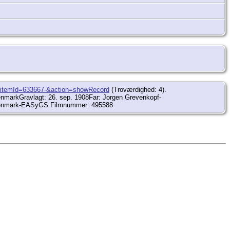
17?itemId=633667-&action=showRecord
(Troværdighed: 4).
enmarkGravlagt: 26. sep. 1908Far: Jorgen Grevenkopf-
 Denmark-EASyGS Filmnummer: 495588