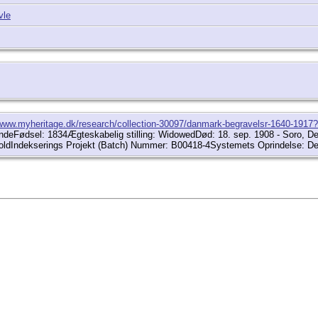
vle
/www.myheritage.dk/research/collection-30097/danmark-begravelsr-1640-19
indeFødsel: 1834Ægteskabelig stilling: WidowedDød: 18. sep. 1908 - Soro, D
oldIndekserings Projekt (Batch) Nummer: B00418-4Systemets Oprindelse: