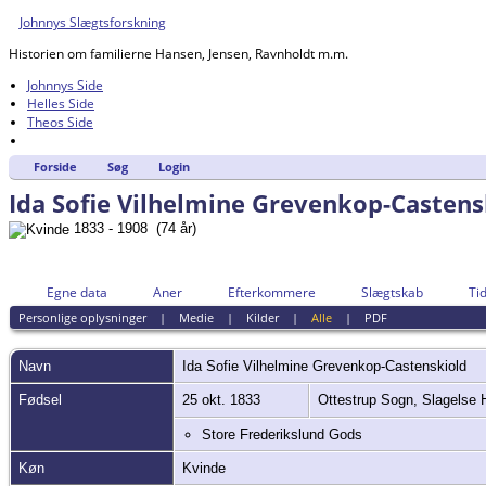
Johnnys Slægtsforskning
Historien om familierne Hansen, Jensen, Ravnholdt m.m.
Johnnys Side
Helles Side
Theos Side
Forside
Søg
Login
Ida Sofie Vilhelmine Grevenkop-Castens
1833 - 1908 (74 år)
Egne data
Aner
Efterkommere
Slægtskab
Tid
Personlige oplysninger
|
Medie
|
Kilder
|
Alle
|
PDF
Navn
Ida Sofie Vilhelmine
Grevenkop-Castenskiold
Fødsel
25 okt. 1833
Ottestrup Sogn, Slagelse
Store Frederikslund Gods
Køn
Kvinde