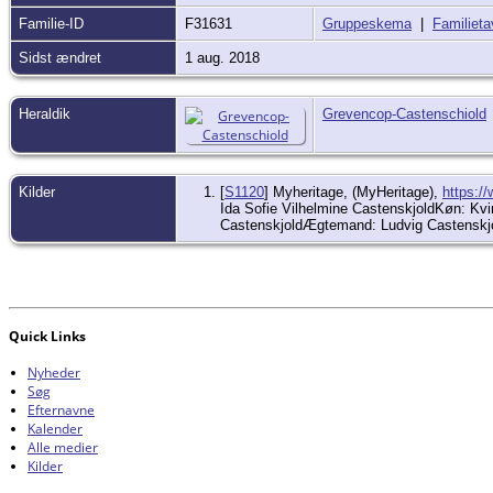
Familie-ID
F31631
Gruppeskema
|
Familieta
Sidst ændret
1 aug. 2018
Heraldik
Grevencop-Castenschiold
Kilder
[
S1120
] Myheritage, (MyHeritage),
https:/
Ida Sofie Vilhelmine CastenskjoldKøn: Kv
CastenskjoldÆgtemand: Ludvig Castenskj
Quick Links
Nyheder
Søg
Efternavne
Kalender
Alle medier
Kilder