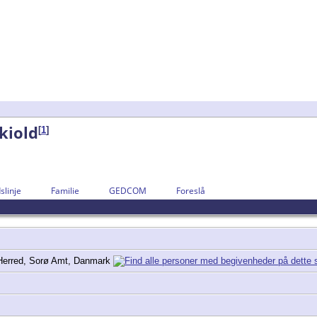
kiold
[
1
]
slinje
Familie
GEDCOM
Foreslå
 Herred, Sorø Amt, Danmark