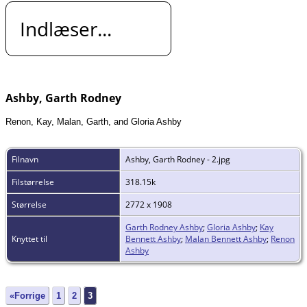
Indlæser...
Ashby, Garth Rodney
Renon, Kay, Malan, Garth, and Gloria Ashby
Filnavn
Ashby, Garth Rodney - 2.jpg
Filstørrelse
318.15k
Størrelse
2772 x 1908
Garth Rodney Ashby
;
Gloria Ashby
;
Kay
Knyttet til
Bennett Ashby
;
Malan Bennett Ashby
;
Renon
Ashby
«Forrige
1
2
3