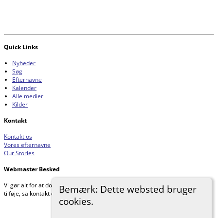
Quick Links
Nyheder
Søg
Efternavne
Kalender
Alle medier
Kilder
Kontakt
Kontakt os
Vores efternavne
Our Stories
Webmaster Besked
Vi gør alt for at dokumentere vores forskning. Hvis du har noget, du gerne vil
Bemærk: Dette websted bruger
tilføje, så kontakt os venligst.
cookies.
Johnnys Slægtsforskning
©
2026