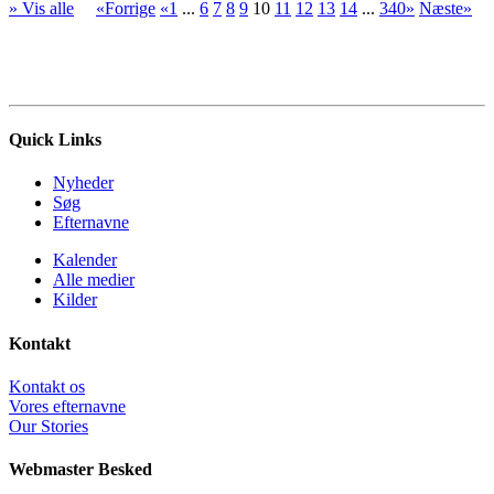
» Vis alle
«Forrige
«1
...
6
7
8
9
10
11
12
13
14
...
340»
Næste»
Quick Links
Nyheder
Søg
Efternavne
Kalender
Alle medier
Kilder
Kontakt
Kontakt os
Vores efternavne
Our Stories
Webmaster Besked