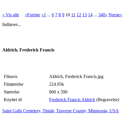
» Vis alle
«Forrige
«1
...
6
7
8
9
10
11
12
13
14
...
340»
Næste»
Indlæser...
Aldrich, Frederick Francis
Filnavn
Aldrich, Frederick Francis.jpg
Filstørrelse
224.95k
Størrelse
800 x 590
Knyttet til
Frederick Francis Aldrich
(Begravelse)
Saint Galls Cemetery, Tintah, Traverse County, Minnesota, USA