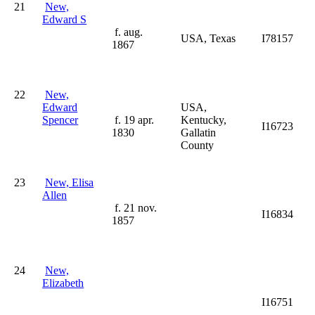
21
New,
Edward S
f. aug.
USA, Texas
I78157
1867
22
New,
Edward
USA,
Spencer
f. 19 apr.
Kentucky,
I16723
1830
Gallatin
County
23
New, Elisa
Allen
f. 21 nov.
I16834
1857
24
New,
Elizabeth
I16751