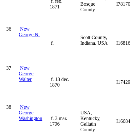
f. feb.
Bosque
I78170
1871
County
36
New,
George N.
Scott County,
f.
Indiana, USA
I16816
37
New,
George
Walter
f. 13 dec.
I17429
1870
38
New,
George
USA,
Washington
f. 3 mar.
Kentucky,
I16684
1796
Gallatin
County