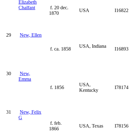
Elizabeth
Chalfant
f. 20 dec.
USA
I16822
1870
29
New, Ellen
USA, Indiana
f. ca. 1858
I16893
30
New,
Emma
USA,
f. 1856
I78174
Kentucky
31
New, Felix
G
f. feb.
USA, Texas
I78156
1866