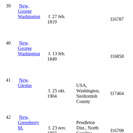
39
New,
George
Washington
f. 27 feb.
I16787
1819
40
New,
George
Washington
f. 13 feb.
I16858
1849
41
New,
Glestus
USA,
f. 25 okt.
Washington,
I17464
1904
Snohomish
County
42
New,
Greenberry
Pendleton
M.
f. 23 nov.
Dist., North
I16708