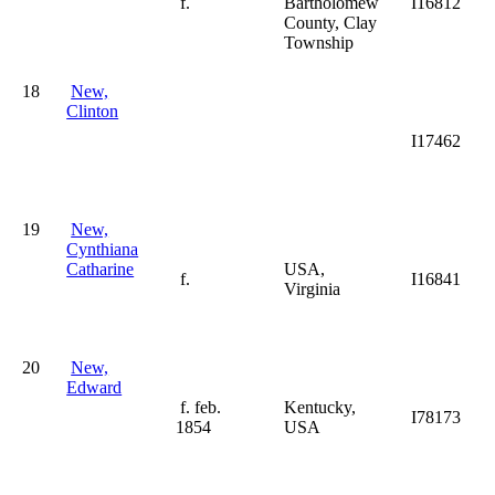
f.
Bartholomew
I16812
County, Clay
Township
18
New,
Clinton
I17462
19
New,
Cynthiana
Catharine
USA,
f.
I16841
Virginia
20
New,
Edward
f. feb.
Kentucky,
I78173
1854
USA