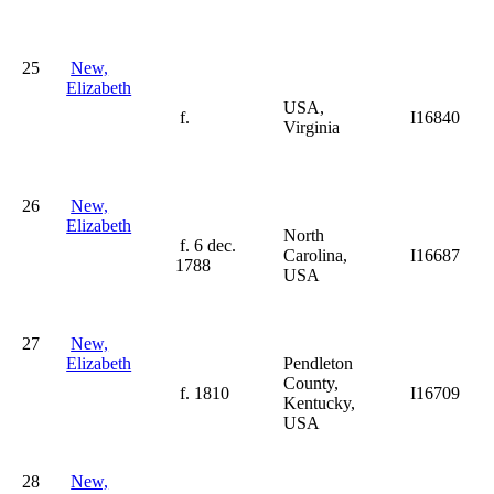
25
New,
Elizabeth
USA,
f.
I16840
Virginia
26
New,
Elizabeth
North
f. 6 dec.
Carolina,
I16687
1788
USA
27
New,
Elizabeth
Pendleton
County,
f. 1810
I16709
Kentucky,
USA
28
New,