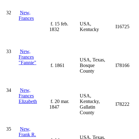
32
New,
Frances
f. 15 feb.
USA,
I16725
1832
Kentucky
33
New,
Frances
USA, Texas,
"Fannie"
f. 1861
Bosque
I78166
County
34
New,
Frances
USA,
Elizabeth
f. 20 mar.
Kentucky,
I78222
1847
Gallatin
County
35
New,
Frank R.
USA, Texas,