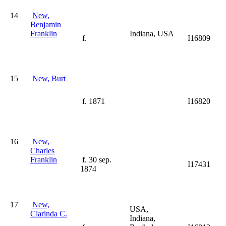
14
New,
Benjamin
Franklin
Indiana, USA
f.
I16809
15
New, Burt
f. 1871
I16820
16
New,
Charles
Franklin
f. 30 sep.
I17431
1874
17
New,
USA,
Clarinda C.
Indiana,