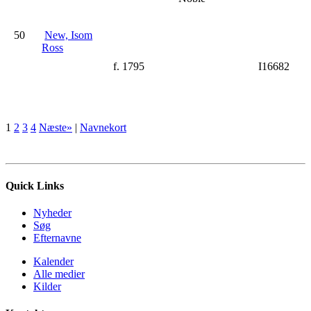
50
New, Isom
Ross
f. 1795
I16682
1
2
3
4
Næste»
|
Navnekort
Quick Links
Nyheder
Søg
Efternavne
Kalender
Alle medier
Kilder