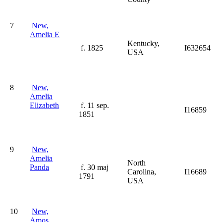
7
New,
Amelia E
Kentucky,
f. 1825
I632654
USA
8
New,
Amelia
Elizabeth
f. 11 sep.
I16859
1851
9
New,
Amelia
North
Panda
f. 30 maj
Carolina,
I16689
1791
USA
10
New,
Amos