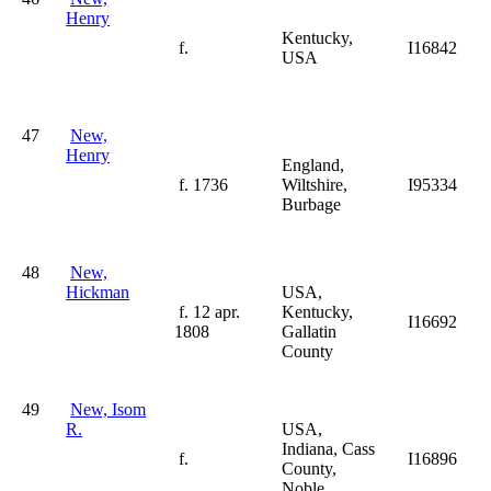
Henry
Kentucky,
f.
I16842
USA
47
New,
Henry
England,
f. 1736
Wiltshire,
I95334
Burbage
48
New,
Hickman
USA,
f. 12 apr.
Kentucky,
I16692
1808
Gallatin
County
49
New, Isom
R.
USA,
Indiana, Cass
f.
I16896
County,
Noble