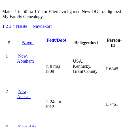
Match 1 til 50 fra 151 for Efternavn lig med New OG Træ lig med
My Family Genealogy
1
2
3
4
Næste»
|
Navnekort
Født/Døbt
Person-
#
Navn
Beliggenhed
ID
1
New,
Abraham
USA,
f. 8 maj
Kentucky,
I16845
1809
Grant County
2
New,
Achsah
f. 24 apr.
I17461
1912
3
New, Ada