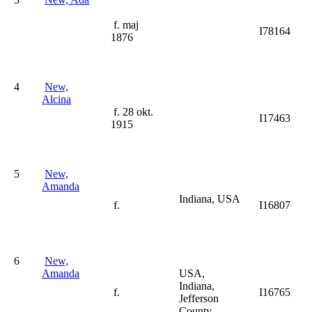
f. maj
I78164
1876
4
New,
Alcina
f. 28 okt.
I17463
1915
5
New,
Amanda
Indiana, USA
f.
I16807
6
New,
Amanda
USA,
Indiana,
f.
I16765
Jefferson
County