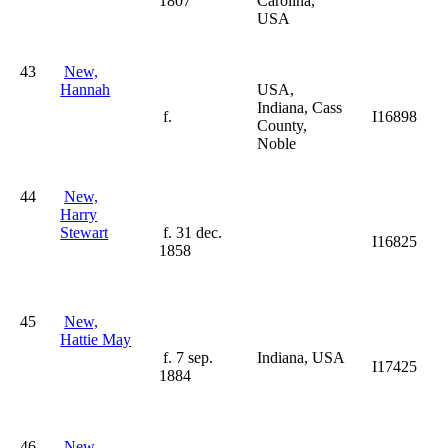
1807
Carolina,
USA
43
New,
Hannah
USA,
Indiana, Cass
f.
I16898
County,
Noble
44
New,
Harry
Stewart
f. 31 dec.
I16825
1858
45
New,
Hattie May
f. 7 sep.
Indiana, USA
I17425
1884
46
New,