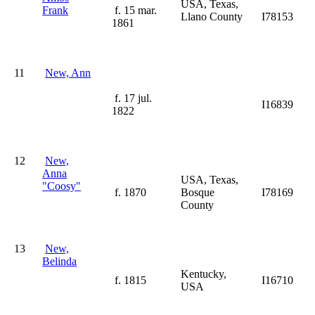
USA, Texas,
Frank
f. 15 mar.
Llano County
I78153
1861
11
New, Ann
f. 17 jul.
I16839
1822
12
New,
Anna
USA, Texas,
"Coosy"
f. 1870
Bosque
I78169
County
13
New,
Belinda
Kentucky,
f. 1815
I16710
USA