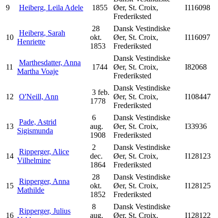
9
Heiberg, Leila Adele
1855
Øer, St. Croix,
I116098
Frederiksted
28
Dansk Vestindiske
Heiberg, Sarah
10
okt.
Øer, St. Croix,
I116097
Henriette
1853
Frederiksted
Dansk Vestindiske
Marthesdatter, Anna
11
1744
Øer, St. Croix,
I82068
Martha Voaje
Frederiksted
Dansk Vestindiske
3 feb.
12
O'Neill, Ann
Øer, St. Croix,
I108447
1778
Frederiksted
6
Dansk Vestindiske
Pade, Astrid
13
aug.
Øer, St. Croix,
I33936
Sigismunda
1908
Frederiksted
2
Dansk Vestindiske
Ripperger, Alice
14
dec.
Øer, St. Croix,
I128123
Vilhelmine
1864
Frederiksted
28
Dansk Vestindiske
Ripperger, Anna
15
okt.
Øer, St. Croix,
I128125
Mathilde
1852
Frederiksted
8
Dansk Vestindiske
Ripperger, Julius
16
aug.
Øer, St. Croix,
I128122