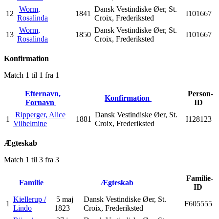
Worm,
Dansk Vestindiske Øer, St.
12
1841
I101667
Rosalinda
Croix, Frederiksted
Worm,
Dansk Vestindiske Øer, St.
13
1850
I101667
Rosalinda
Croix, Frederiksted
Konfirmation
Match 1 til 1 fra 1
Efternavn,
Person-
Konfirmation
Fornavn
ID
Ripperger, Alice
Dansk Vestindiske Øer, St.
1
1881
I128123
Vilhelmine
Croix, Frederiksted
Ægteskab
Match 1 til 3 fra 3
Familie-
Familie
Ægteskab
ID
Kiellerup /
5 maj
Dansk Vestindiske Øer, St.
1
F605555
Lindo
1823
Croix, Frederiksted