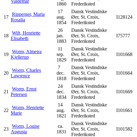
Valdemar
1860
Frederiksted
17
Dansk Vestindiske
Ripperger, Maria
17
aug.
Øer, St. Croix,
I128124
Rosalia
1854
Frederiksted
26
Dansk Vestindiske
Wift, Henriette
18
jan.
Øer, St. Croix,
I75777
Elisabeth
1883
Frederiksted
11
Dansk Vestindiske
Worm, Almeira
19
sep.
Øer, St. Croix,
I101668
Kjellerup
1829
Frederiksted
7
Dansk Vestindiske
Worm, Charles
20
dec.
Øer, St. Croix,
I101664
Lawrence
1818
Frederiksted
24
Dansk Vestindiske
Worm, Ernst
21
dec.
Øer, St. Croix,
I101669
Petersen
1834
Frederiksted
14
Dansk Vestindiske
Worm, Henriette
22
aug.
Øer, St. Croix,
I101661
Marie
1821
Frederiksted
Dansk Vestindiske
Worm, Louise
ca.
23
Øer, St. Croix,
I101582
Augusta
1831
Frederiksted