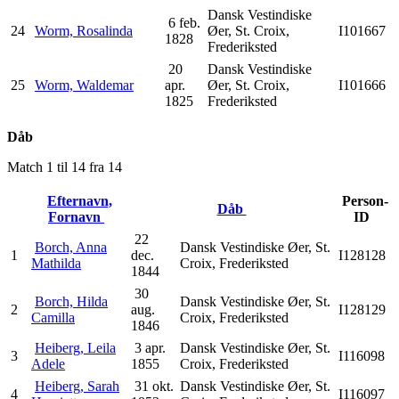
Dansk Vestindiske
6 feb.
24
Worm, Rosalinda
Øer, St. Croix,
I101667
1828
Frederiksted
20
Dansk Vestindiske
25
Worm, Waldemar
apr.
Øer, St. Croix,
I101666
1825
Frederiksted
Dåb
Match 1 til 14 fra 14
Efternavn,
Person-
Dåb
Fornavn
ID
22
Borch, Anna
Dansk Vestindiske Øer, St.
1
dec.
I128128
Mathilda
Croix, Frederiksted
1844
30
Borch, Hilda
Dansk Vestindiske Øer, St.
2
aug.
I128129
Camilla
Croix, Frederiksted
1846
Heiberg, Leila
3 apr.
Dansk Vestindiske Øer, St.
3
I116098
Adele
1855
Croix, Frederiksted
Heiberg, Sarah
31 okt.
Dansk Vestindiske Øer, St.
4
I116097