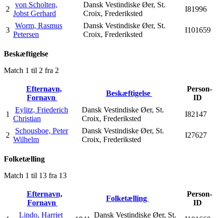
von Scholten,
Dansk Vestindiske Øer, St.
2
I81996
Jobst Gerhard
Croix, Frederiksted
Worm, Rasmus
Dansk Vestindiske Øer, St.
3
I101659
Petersen
Croix, Frederiksted
Beskæftigelse
Match 1 til 2 fra 2
Efternavn,
Person-
Beskæftigelse
Fornavn
ID
Eylitz, Friederich
Dansk Vestindiske Øer, St.
1
I82147
Christian
Croix, Frederiksted
Schousboe, Peter
Dansk Vestindiske Øer, St.
2
I27627
Wilhelm
Croix, Frederiksted
Folketælling
Match 1 til 13 fra 13
Efternavn,
Person-
Folketælling
Fornavn
ID
Lindo, Harriet
Dansk Vestindiske Øer, St.