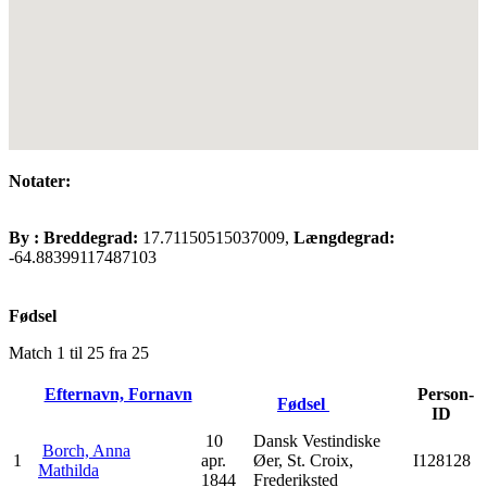
Notater:
By :
Breddegrad:
17.71150515037009,
Længdegrad:
-64.88399117487103
Fødsel
Match 1 til 25 fra 25
Efternavn, Fornavn
Person-
Fødsel
ID
10
Dansk Vestindiske
Borch, Anna
1
apr.
Øer, St. Croix,
I128128
Mathilda
1844
Frederiksted