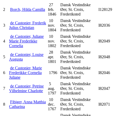
27
Dansk Vestindiske
2
Borch, Hilda Camilla
feb.
Øer, St. Croix,
I128129
1846
Frederiksted
10
Dansk Vestindiske
de Castonier, Frederik
3
nov.
Øer, St. Croix,
I82036
Julius Christian
1804
Frederiksted
de Castonier, Juliane
10
Dansk Vestindiske
4
Marie Frederikke
nov.
Øer, St. Croix,
I82049
Cornelia
1802
Frederiksted
28
Dansk Vestindiske
de Castonier, Louise
5
apr.
Øer, St. Croix,
I82048
Augusta
1801
Frederiksted
de Castonier, Marie
Dansk Vestindiske
6
Frederikke Cornelia
1796
Øer, St. Croix,
I82046
Juliane
Frederiksted
5
Dansk Vestindiske
de Castonier, Petrine
7
aug.
Øer, St. Croix,
I82047
Vilhelmine Charlotte
1797
Frederiksted
10
Dansk Vestindiske
Fibiger, Anna Matthia
8
dec.
Øer, St. Croix,
I82071
Catharina
1767
Frederiksted
Dansk Vestindiske