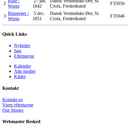
Riise /
27 jan.
Dansk Vestindiske Øer, St.
2
F35950
Worm
1842
Croix, Frederiksted
Ripperger /
5 dec.
Dansk Vestindiske Øer, St.
3
F35946
Worm
1851
Croix, Frederiksted
Quick Links
Nyheder
Søg
Efternavne
Kalender
Alle medier
Kilder
Kontakt
Kontakt os
Vores efternavne
Our Stories
Webmaster Besked