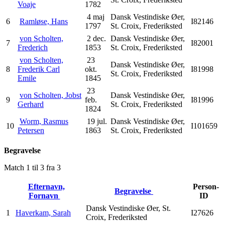
Voaje
1782
4 maj
Dansk Vestindiske Øer,
6
Ramløse, Hans
I82146
1797
St. Croix, Frederiksted
von Scholten,
2 dec.
Dansk Vestindiske Øer,
7
I82001
Frederich
1853
St. Croix, Frederiksted
von Scholten,
23
Dansk Vestindiske Øer,
8
Frederik Carl
okt.
I81998
St. Croix, Frederiksted
Emile
1845
23
von Scholten, Jobst
Dansk Vestindiske Øer,
9
feb.
I81996
Gerhard
St. Croix, Frederiksted
1824
Worm, Rasmus
19 jul.
Dansk Vestindiske Øer,
10
I101659
Petersen
1863
St. Croix, Frederiksted
Begravelse
Match 1 til 3 fra 3
Efternavn,
Person-
Begravelse
Fornavn
ID
Dansk Vestindiske Øer, St.
1
Haverkam, Sarah
I27626
Croix, Frederiksted