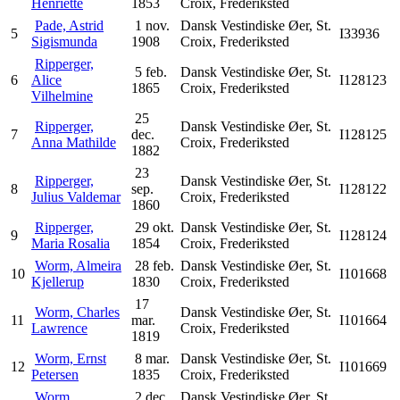
Henriette
1853
Croix, Frederiksted
Pade, Astrid
1 nov.
Dansk Vestindiske Øer, St.
5
I33936
Sigismunda
1908
Croix, Frederiksted
Ripperger,
5 feb.
Dansk Vestindiske Øer, St.
6
Alice
I128123
1865
Croix, Frederiksted
Vilhelmine
25
Ripperger,
Dansk Vestindiske Øer, St.
7
dec.
I128125
Anna Mathilde
Croix, Frederiksted
1882
23
Ripperger,
Dansk Vestindiske Øer, St.
8
sep.
I128122
Julius Valdemar
Croix, Frederiksted
1860
Ripperger,
29 okt.
Dansk Vestindiske Øer, St.
9
I128124
Maria Rosalia
1854
Croix, Frederiksted
Worm, Almeira
28 feb.
Dansk Vestindiske Øer, St.
10
I101668
Kjellerup
1830
Croix, Frederiksted
17
Worm, Charles
Dansk Vestindiske Øer, St.
11
mar.
I101664
Lawrence
Croix, Frederiksted
1819
Worm, Ernst
8 mar.
Dansk Vestindiske Øer, St.
12
I101669
Petersen
1835
Croix, Frederiksted
Worm,
2 dec.
Dansk Vestindiske Øer, St.