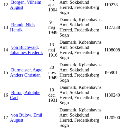
Borgen, Vilhelm
Amt, Sokkelund
12
apr.
I19238
August
Herred, Frederiksberg
1904
Sogn
Danmark, Københavns
9
Brandt, Niels
Amt, Sokkelund
13
maj
I127338
Henrik
Herred, Frederiksberg
1949
Sogn
Danmark, Københavns
13
von Buchwald,
Amt, Sokkelund
14
maj
I108008
Johannes Frederik
Herred, Frederiksberg
1916
Sogn
Danmark, Københavns
20
Burmeister, Aage
Amt, Sokkelund
15
nov.
I95901
Anders Christian
Herred, Frederiksberg
1949
Sogn
Danmark, Københavns
10
Buron, Adolphe
Amt, Sokkelund
16
dec.
I130240
Carl
Herred, Frederiksberg
1931
Sogn
Danmark, Københavns
von Bülow, Emil
Amt, Sokkelund
17
I120500
August
Herred, Frederiksberg
Sogn