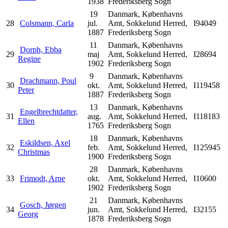
1938
Frederiksberg Sogn
19
Danmark, Københavns
28
Colsmann, Carla
jul.
Amt, Sokkelund Herred,
I94049
1887
Frederiksberg Sogn
11
Danmark, Københavns
Dorph, Ebba
29
maj
Amt, Sokkelund Herred,
I28694
Regine
1902
Frederiksberg Sogn
9
Danmark, Københavns
Drachmann, Poul
30
okt.
Amt, Sokkelund Herred,
I119458
Peter
1887
Frederiksberg Sogn
13
Danmark, Københavns
Engelbrechtdatter,
31
aug.
Amt, Sokkelund Herred,
I118183
Ellen
1765
Frederiksberg Sogn
18
Danmark, Københavns
Eskildsen, Axel
32
feb.
Amt, Sokkelund Herred,
I125945
Christmas
1900
Frederiksberg Sogn
28
Danmark, Københavns
33
Frimodt, Arne
okt.
Amt, Sokkelund Herred,
I10600
1902
Frederiksberg Sogn
21
Danmark, Københavns
Gosch, Jørgen
34
jun.
Amt, Sokkelund Herred,
I32155
Georg
1878
Frederiksberg Sogn