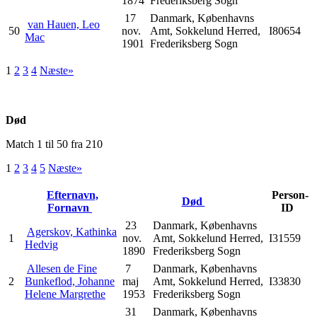
1874
Frederiksberg Sogn
17
Danmark, Københavns
van Hauen, Leo
50
nov.
Amt, Sokkelund Herred,
I80654
Mac
1901
Frederiksberg Sogn
1
2
3
4
Næste»
Død
Match 1 til 50 fra 210
1
2
3
4
5
Næste»
Efternavn,
Person-
Død
Fornavn
ID
23
Danmark, Københavns
Agerskov, Kathinka
1
nov.
Amt, Sokkelund Herred,
I31559
Hedvig
1890
Frederiksberg Sogn
Allesen de Fine
7
Danmark, Københavns
2
Bunkeflod, Johanne
maj
Amt, Sokkelund Herred,
I33830
Helene Margrethe
1953
Frederiksberg Sogn
31
Danmark, Københavns