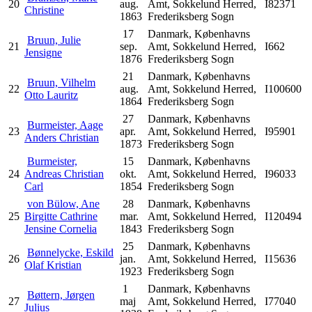
20
aug.
Amt, Sokkelund Herred,
I82371
Christine
1863
Frederiksberg Sogn
17
Danmark, Københavns
Bruun, Julie
21
sep.
Amt, Sokkelund Herred,
I662
Jensigne
1876
Frederiksberg Sogn
21
Danmark, Københavns
Bruun, Vilhelm
22
aug.
Amt, Sokkelund Herred,
I100600
Otto Lauritz
1864
Frederiksberg Sogn
27
Danmark, Københavns
Burmeister, Aage
23
apr.
Amt, Sokkelund Herred,
I95901
Anders Christian
1873
Frederiksberg Sogn
Burmeister,
15
Danmark, Københavns
24
Andreas Christian
okt.
Amt, Sokkelund Herred,
I96033
Carl
1854
Frederiksberg Sogn
von Bülow, Ane
28
Danmark, Københavns
25
Birgitte Cathrine
mar.
Amt, Sokkelund Herred,
I120494
Jensine Cornelia
1843
Frederiksberg Sogn
25
Danmark, Københavns
Bønnelycke, Eskild
26
jan.
Amt, Sokkelund Herred,
I15636
Olaf Kristian
1923
Frederiksberg Sogn
1
Danmark, Københavns
Bøttern, Jørgen
27
maj
Amt, Sokkelund Herred,
I77040
Julius