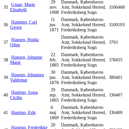
29
Danmark, Københavns
Graae, Marie
35
nov.
Amt, Sokkelund Herred,
I106468
Elisabeth
1908
Frederiksberg Sogn
11
Danmark, Københavns
Hammer, Carl
36
jun.
Amt, Sokkelund Herred,
I100193
Georg
1871
Frederiksberg Sogn
Danmark, Københavns
Hansen, Hulda
37
Amt, Sokkelund Herred,
I793
Oline
Frederiksberg Sogn
22
Danmark, Københavns
Hansen, Johanne
38
feb.
Amt, Sokkelund Herred,
I78455
Marie
1885
Frederiksberg Sogn
30
Danmark, Københavns
Hansen, Johannes
39
jun.
Amt, Sokkelund Herred,
I89401
Valdemar
1878
Frederiksberg Sogn
29
Danmark, Københavns
Hastrup, Anna
40
sep.
Amt, Sokkelund Herred,
I36407
Cicilia
1865
Frederiksberg Sogn
6
Danmark, Københavns
41
Hastrup, Erik
maj
Amt, Sokkelund Herred,
I36409
1869
Frederiksberg Sogn
20
Danmark, Københavns
Hastrup, Frederikke