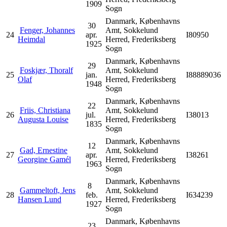
1909
Sogn
Danmark, Københavns
30
Fenger, Johannes
Amt, Sokkelund
24
apr.
I80950
Heimdal
Herred, Frederiksberg
1925
Sogn
Danmark, Københavns
29
Foskjær, Thoralf
Amt, Sokkelund
25
jan.
I88889036
Olaf
Herred, Frederiksberg
1948
Sogn
Danmark, Københavns
22
Friis, Christiana
Amt, Sokkelund
26
jul.
I38013
Augusta Louise
Herred, Frederiksberg
1835
Sogn
Danmark, Københavns
12
Gad, Ernestine
Amt, Sokkelund
27
apr.
I38261
Georgine Gamél
Herred, Frederiksberg
1963
Sogn
Danmark, Københavns
8
Gammeltoft, Jens
Amt, Sokkelund
28
feb.
I634239
Hansen Lund
Herred, Frederiksberg
1927
Sogn
Danmark, Københavns
23