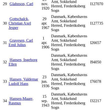
Amt, Sokkelund
29
Glahnson, Carl
nov.
I127070
Herred, Frederiksberg
1920
Sogn
Danmark, Københavns
Gottschalck,
29
Amt, Sokkelund
30
Christian Axel
apr.
I127735
Herred, Frederiksberg
Jesper
1967
Sogn
Danmark, Københavns
1
Gravesen, Carl
Amt, Sokkelund
31
apr.
I26657
Emil Julius
Herred, Frederiksberg
1906
Sogn
Danmark, Københavns
Hansen, Ingeborg
Amt, Sokkelund
32
I94050
Ellen
Herred, Frederiksberg
Sogn
Danmark, Københavns
23
Hansen, Valdemar
Amt, Sokkelund
33
jun.
I76078
Ludolf Hans
Herred, Frederiksberg
1936
Sogn
Danmark, Københavns
15
Hansen-Maare,
Amt, Sokkelund
34
sep.
I32217
Rasmus
Herred, Frederiksberg
1943
Sogn