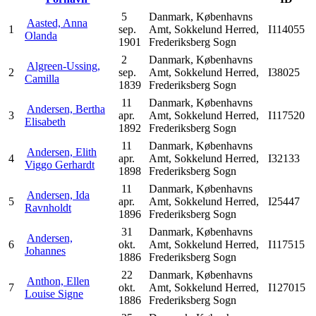
5
Danmark, Københavns
Aasted, Anna
1
sep.
Amt, Sokkelund Herred,
I114055
Olanda
1901
Frederiksberg Sogn
2
Danmark, Københavns
Algreen-Ussing,
2
sep.
Amt, Sokkelund Herred,
I38025
Camilla
1839
Frederiksberg Sogn
11
Danmark, Københavns
Andersen, Bertha
3
apr.
Amt, Sokkelund Herred,
I117520
Elisabeth
1892
Frederiksberg Sogn
11
Danmark, Københavns
Andersen, Elith
4
apr.
Amt, Sokkelund Herred,
I32133
Viggo Gerhardt
1898
Frederiksberg Sogn
11
Danmark, Københavns
Andersen, Ida
5
apr.
Amt, Sokkelund Herred,
I25447
Ravnholdt
1896
Frederiksberg Sogn
31
Danmark, Københavns
Andersen,
6
okt.
Amt, Sokkelund Herred,
I117515
Johannes
1886
Frederiksberg Sogn
22
Danmark, Københavns
Anthon, Ellen
7
okt.
Amt, Sokkelund Herred,
I127015
Louise Signe
1886
Frederiksberg Sogn