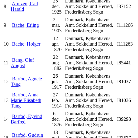
25
Danmark, Københavns
Arntzen, Carl
8
dec.
Amt, Sokkelund Herred,
I37152
Harald
1925
Frederiksberg Sogn
2
Danmark, Københavns
9
Bache, Erling
mar.
Amt, Sokkelund Herred,
I111266
1903
Frederiksberg Sogn
12
Danmark, Københavns
10
Bache, Holger
apr.
Amt, Sokkelund Herred,
I111263
1870
Frederiksberg Sogn
22
Danmark, Københavns
Bang, Oluf
11
aug.
Amt, Sokkelund Herred,
I85441
August
1882
Frederiksberg Sogn
26
Danmark, Københavns
Barfod, Agnete
12
jul.
Amt, Sokkelund Herred,
I81037
Tang
1917
Frederiksberg Sogn
Barfod, Anna
27
Danmark, Københavns
13
Marie Elisabeth
feb.
Amt, Sokkelund Herred,
I81036
Tang
1914
Frederiksberg Sogn
6
Danmark, Københavns
Barfod, Eyvind
14
dec.
Amt, Sokkelund Herred,
I39298
Barfred
1876
Frederiksberg Sogn
13
Danmark, Københavns
Barfod, Gudrun
15
maj
Amt, Sokkelund Herred,
I33577