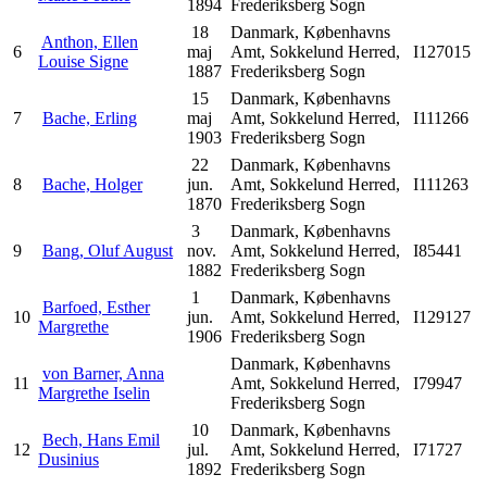
1894
Frederiksberg Sogn
18
Danmark, Københavns
Anthon, Ellen
6
maj
Amt, Sokkelund Herred,
I127015
Louise Signe
1887
Frederiksberg Sogn
15
Danmark, Københavns
7
Bache, Erling
maj
Amt, Sokkelund Herred,
I111266
1903
Frederiksberg Sogn
22
Danmark, Københavns
8
Bache, Holger
jun.
Amt, Sokkelund Herred,
I111263
1870
Frederiksberg Sogn
3
Danmark, Københavns
9
Bang, Oluf August
nov.
Amt, Sokkelund Herred,
I85441
1882
Frederiksberg Sogn
1
Danmark, Københavns
Barfoed, Esther
10
jun.
Amt, Sokkelund Herred,
I129127
Margrethe
1906
Frederiksberg Sogn
Danmark, Københavns
von Barner, Anna
11
Amt, Sokkelund Herred,
I79947
Margrethe Iselin
Frederiksberg Sogn
10
Danmark, Københavns
Bech, Hans Emil
12
jul.
Amt, Sokkelund Herred,
I71727
Dusinius
1892
Frederiksberg Sogn