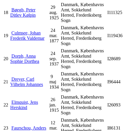
Danmark, Københavns
29
Bøegh, Peter
Amt, Sokkelund
18
aug.
I111325
Ditlev Kølpin
Herred, Frederiksberg
1925
Sogn
Danmark, Københavns
24
Culmsee, Johan
Amt, Sokkelund
19
mar.
I119436
Frederik Valdemar
Herred, Frederiksberg
1877
Sogn
Danmark, Københavns
24
Dorph, Anna
Amt, Sokkelund
20
sep.
I28689
Sophie Dorthea
Herred, Frederiksberg
1937
Sogn
Danmark, Københavns
9
Dreyer, Carl
Amt, Sokkelund
21
maj
I96444
Vilhelm Johannes
Herred, Frederiksberg
1934
Sogn
Danmark, Københavns
26
Elmquist, Jens
Amt, Sokkelund
22
jan.
I26093
Herskind
Herred, Frederiksberg
1915
Sogn
Danmark, Københavns
12
Amt, Sokkelund
23
Faurschou, Anders
mar.
I86131
Herred, Frederiksberg