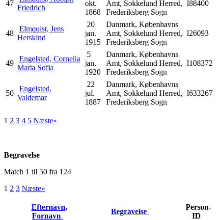
47
okt.
Amt, Sokkelund Herred,
I88400
Friedrich
1868
Frederiksberg Sogn
20
Danmark, Københavns
Elmquist, Jens
48
jan.
Amt, Sokkelund Herred,
I26093
Herskind
1915
Frederiksberg Sogn
5
Danmark, Københavns
Engelsted, Cornelia
49
jan.
Amt, Sokkelund Herred,
I108372
Maria Sofia
1920
Frederiksberg Sogn
22
Danmark, Københavns
Engelsted,
50
jul.
Amt, Sokkelund Herred,
I633267
Valdemar
1887
Frederiksberg Sogn
1
2
3
4
5
Næste»
Begravelse
Match 1 til 50 fra 124
1
2
3
Næste»
Efternavn,
Person-
Begravelse
Fornavn
ID