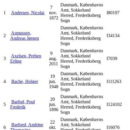
Danmark, Københavns
7
Amt, Sokkelund
1
Andersen, Nicolai
nov.
I80197
Herred, Frederiksberg
1872
Sogn
Danmark, Københavns
Asmussen,
Amt, Sokkelund
2
I34134
Andreas Jørgen
Herred, Frederiksberg
Sogn
Danmark, Københavns
9
Axelsen, Preben
Amt, Sokkelund
3
aug.
I7039
Erling
Herred, Frederiksberg
2011
Sogn
Danmark, Københavns
19
Amt, Sokkelund
4
Bache, Holger
jun.
I111263
Herred, Frederiksberg
1948
Sogn
Danmark, Københavns
20
Barfod, Poul
Amt, Sokkelund
5
jun.
I124102
Frederik
Herred, Frederiksberg
1896
Sogn
Danmark, Københavns
22
Barfoed, Andrine
Amt, Sokkelund
6
okt.
I16076
Thomasine
Herred, Frederiksberg