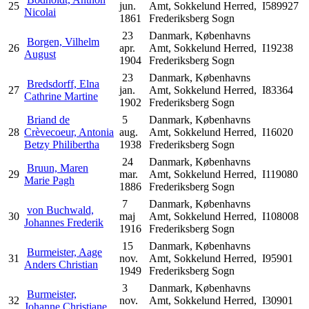
25
jun.
Amt, Sokkelund Herred,
I589927
Nicolai
1861
Frederiksberg Sogn
23
Danmark, Københavns
Borgen, Vilhelm
26
apr.
Amt, Sokkelund Herred,
I19238
August
1904
Frederiksberg Sogn
23
Danmark, Københavns
Bredsdorff, Elna
27
jan.
Amt, Sokkelund Herred,
I83364
Cathrine Martine
1902
Frederiksberg Sogn
Briand de
5
Danmark, Københavns
28
Crèvecoeur, Antonia
aug.
Amt, Sokkelund Herred,
I16020
Betzy Philibertha
1938
Frederiksberg Sogn
24
Danmark, Københavns
Bruun, Maren
29
mar.
Amt, Sokkelund Herred,
I119080
Marie Pagh
1886
Frederiksberg Sogn
7
Danmark, Københavns
von Buchwald,
30
maj
Amt, Sokkelund Herred,
I108008
Johannes Frederik
1916
Frederiksberg Sogn
15
Danmark, Københavns
Burmeister, Aage
31
nov.
Amt, Sokkelund Herred,
I95901
Anders Christian
1949
Frederiksberg Sogn
3
Danmark, Københavns
Burmeister,
32
nov.
Amt, Sokkelund Herred,
I30901
Johanne Christiane