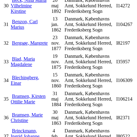
Beck, Nina Maria
20
Danmark, Københavns
30
Vilhelmine
maj
Amt, Sokkelund Herred,
I14272
Kirstine
1892
Frederiksberg Sogn
13
Danmark, Københavns
Benzon, Carl
31
jan.
Amt, Sokkelund Herred,
I104267
Marius
1862
Frederiksberg Sogn
23
Danmark, Københavns
32
Bergsøe, Margrete
nov.
Amt, Sokkelund Herred,
I82197
1877
Frederiksberg Sogn
19
Danmark, Københavns
Blad, Maria
33
nov.
Amt, Sokkelund Herred,
I35957
Magdalene
1875
Frederiksberg Sogn
15
Danmark, Københavns
Blechingberg,
34
nov.
Amt, Sokkelund Herred,
I106309
Einar
1860
Frederiksberg Sogn
31
Danmark, Københavns
Bramsen, Kirsten
35
maj
Amt, Sokkelund Herred,
I106214
Ottilie Marie
1884
Frederiksberg Sogn
30
Danmark, Københavns
Bramsen, Marie
36
maj
Amt, Sokkelund Herred,
I82371
Christine
1863
Frederiksberg Sogn
Brinckmann,
4
Danmark, Københavns
37
Ingrid Johanne
feb.
Amt, Sokkelund Herred,
I80522