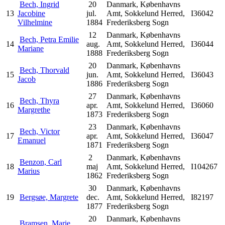
Bech, Ingrid
20
Danmark, Københavns
13
Jacobine
jul.
Amt, Sokkelund Herred,
I36042
Vilhelmine
1884
Frederiksberg Sogn
12
Danmark, Københavns
Bech, Petra Emilie
14
aug.
Amt, Sokkelund Herred,
I36044
Mariane
1888
Frederiksberg Sogn
20
Danmark, Københavns
Bech, Thorvald
15
jun.
Amt, Sokkelund Herred,
I36043
Jacob
1886
Frederiksberg Sogn
27
Danmark, Københavns
Bech, Thyra
16
apr.
Amt, Sokkelund Herred,
I36060
Margrethe
1873
Frederiksberg Sogn
23
Danmark, Københavns
Bech, Victor
17
apr.
Amt, Sokkelund Herred,
I36047
Emanuel
1871
Frederiksberg Sogn
2
Danmark, Københavns
Benzon, Carl
18
maj
Amt, Sokkelund Herred,
I104267
Marius
1862
Frederiksberg Sogn
30
Danmark, Københavns
19
Bergsøe, Margrete
dec.
Amt, Sokkelund Herred,
I82197
1877
Frederiksberg Sogn
20
Danmark, Københavns
Bramsen, Marie