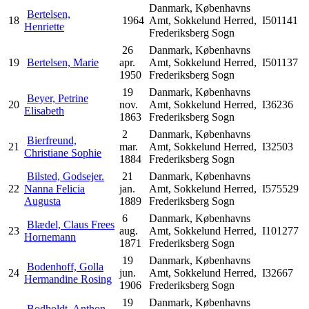
Danmark, Københavns
Bertelsen,
18
1964
Amt, Sokkelund Herred,
I501141
Henriette
Frederiksberg Sogn
26
Danmark, Københavns
19
Bertelsen, Marie
apr.
Amt, Sokkelund Herred,
I501137
1950
Frederiksberg Sogn
19
Danmark, Københavns
Beyer, Petrine
20
nov.
Amt, Sokkelund Herred,
I36236
Elisabeth
1863
Frederiksberg Sogn
2
Danmark, Københavns
Bierfreund,
21
mar.
Amt, Sokkelund Herred,
I32503
Christiane Sophie
1884
Frederiksberg Sogn
Bilsted, Godsejer.
21
Danmark, Københavns
22
Nanna Felicia
jan.
Amt, Sokkelund Herred,
I575529
Augusta
1889
Frederiksberg Sogn
6
Danmark, Københavns
Blædel, Claus Frees
23
aug.
Amt, Sokkelund Herred,
I101277
Hornemann
1871
Frederiksberg Sogn
19
Danmark, Københavns
Bodenhoff, Golla
24
jun.
Amt, Sokkelund Herred,
I32667
Hermandine Rosing
1906
Frederiksberg Sogn
19
Danmark, Københavns
Bodholdt, Anthon