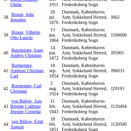
Ottilia
1911
Frederiksberg Sogn
20
Danmark, Københavns
Bruun, Julie
38
jul.
Amt, Sokkelund Herred,
I662
Jensigne
1876
Frederiksberg Sogn
13
Danmark, Københavns
Bruun, Vilhelm
39
jun.
Amt, Sokkelund Herred,
I100600
Otto Lauritz
1864
Frederiksberg Sogn
14
Danmark, Københavns
Burmeister, Aage
40
jun.
Amt, Sokkelund Herred,
I95901
Anders Christian
1872
Frederiksberg Sogn
Burmeister,
18
Danmark, Københavns
41
Andreas Christian
sep.
Amt, Sokkelund Herred,
I96033
Carl
1854
Frederiksberg Sogn
2
Danmark, Københavns
Burmeister, Carl
42
aug.
Amt, Sokkelund Herred,
I29193
Christian
1924
Frederiksberg Sogn
von Bülow, Ane
11
Danmark, Københavns
43
Birgitte Cathrine
feb.
Amt, Sokkelund Herred,
I120494
Jensine Cornelia
1843
Frederiksberg Sogn
18
Danmark, Københavns
von Bülow, Emil
44
feb.
Amt, Sokkelund Herred,
I120500
August
1851
Frederiksberg Sogn