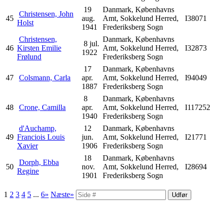
19
Danmark, Københavns
Christensen, John
45
aug.
Amt, Sokkelund Herred,
I38071
Holst
1941
Frederiksberg Sogn
Christensen,
Danmark, Københavns
8 jul.
46
Kirsten Emilie
Amt, Sokkelund Herred,
I32873
1922
Frølund
Frederiksberg Sogn
17
Danmark, Københavns
47
Colsmann, Carla
apr.
Amt, Sokkelund Herred,
I94049
1887
Frederiksberg Sogn
8
Danmark, Københavns
48
Crone, Camilla
apr.
Amt, Sokkelund Herred,
I117252
1940
Frederiksberg Sogn
d'Auchamp,
12
Danmark, Københavns
49
Franciois Louis
jun.
Amt, Sokkelund Herred,
I21771
Xavier
1906
Frederiksberg Sogn
18
Danmark, Københavns
Dorph, Ebba
50
nov.
Amt, Sokkelund Herred,
I28694
Regine
1901
Frederiksberg Sogn
1
2
3
4
5
...
6»
Næste»