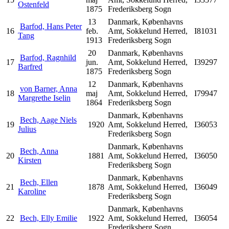
Ostenfeld
1875
Frederiksberg Sogn
13
Danmark, Københavns
Barfod, Hans Peter
16
feb.
Amt, Sokkelund Herred,
I81031
Tang
1913
Frederiksberg Sogn
20
Danmark, Københavns
Barfod, Ragnhild
17
jun.
Amt, Sokkelund Herred,
I39297
Barfred
1875
Frederiksberg Sogn
12
Danmark, Københavns
von Barner, Anna
18
maj
Amt, Sokkelund Herred,
I79947
Margrethe Iselin
1864
Frederiksberg Sogn
Danmark, Københavns
Bech, Aage Niels
19
1920
Amt, Sokkelund Herred,
I36053
Julius
Frederiksberg Sogn
Danmark, Københavns
Bech, Anna
20
1881
Amt, Sokkelund Herred,
I36050
Kirsten
Frederiksberg Sogn
Danmark, Københavns
Bech, Ellen
21
1878
Amt, Sokkelund Herred,
I36049
Karoline
Frederiksberg Sogn
Danmark, Københavns
22
Bech, Elly Emilie
1922
Amt, Sokkelund Herred,
I36054
Frederiksberg Sogn