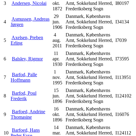
3
Andersen, Nicolai
okt.
Amt, Sokkelund Herred,
I80197
1872
Frederiksberg Sogn
29
Danmark, Københavns
Asmussen, Andreas
4
jun.
Amt, Sokkelund Herred,
I34134
Jørgen
1906
Frederiksberg Sogn
4
Danmark, Københavns
Axelsen, Preben
5
aug.
Amt, Sokkelund Herred,
I7039
Erling
2011
Frederiksberg Sogn
11
Danmark, Københavns
6
Balslev, Rigmor
apr.
Amt, Sokkelund Herred,
I73595
1930
Frederiksberg Sogn
1
Danmark, Københavns
Barfod, Palle
7
nov.
Amt, Sokkelund Herred,
I113951
Hoffmann
1995
Frederiksberg Sogn
15
Danmark, Københavns
Barfod, Poul
8
jun.
Amt, Sokkelund Herred,
I124102
Frederik
1896
Frederiksberg Sogn
16
Danmark, Københavns
Barfoed, Andrine
9
okt.
Amt, Sokkelund Herred,
I16076
Thomasine
1896
Frederiksberg Sogn
14
Danmark, Københavns
Barfoed, Hans
10
mar.
Amt, Sokkelund Herred,
I124112
Peder Faxe