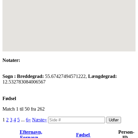
Notater:
Sogn :
Breddegrad:
55.67427494571222,
Længdegrad:
12.532783084006567
Fødsel
Match 1 til 50 fra 262
1
2
3
4
5
...
6»
Næste»
Efternavn,
Person-
Fødsel
Fornavn
ID