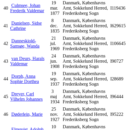
19
Danmark, Københavns
Culmsee, Johan
40
mar.
Amt, Sokkelund Herred,
I119436
Frederik Valdemar
1877
Frederiksberg Sogn
8
Danmark, Københavns
Danielsen, Sidse
41
dec.
Amt, Sokkelund Herred,
I629615
Cathrine
1835
Frederiksberg Sogn
21
Danmark, Københavns
Danneskiold-
42
jul.
Amt, Sokkelund Herred,
I106645
Samsøe, Wanda
1969
Frederiksberg Sogn
24
Danmark, Københavns
van Deurs, Harals
43
jun.
Amt, Sokkelund Herred,
I90727
Valdemar
1908
Frederiksberg Sogn
19
Danmark, Københavns
Dorph, Anna
44
sep.
Amt, Sokkelund Herred,
I28689
Sophie Dorthea
1937
Frederiksberg Sogn
3
Danmark, Københavns
Dreyer, Carl
45
maj
Amt, Sokkelund Herred,
I96444
Vilhelm Johannes
1934
Frederiksberg Sogn
25
Danmark, Københavns
46
Døderlein, Marie
nov.
Amt, Sokkelund Herred,
I95222
1927
Frederiksberg Sogn
10
Danmark, Københavns
Elmquist, Adolph