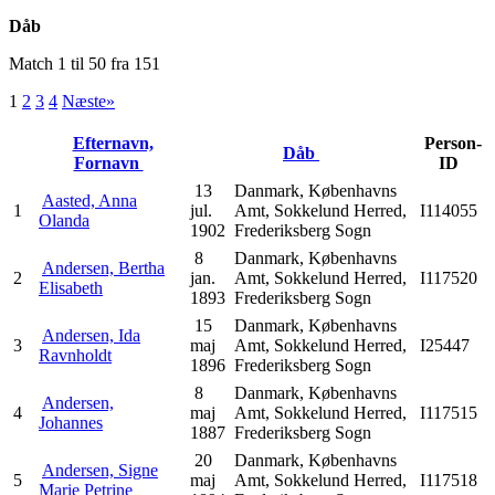
Dåb
Match 1 til 50 fra 151
1
2
3
4
Næste»
Efternavn,
Person-
Dåb
Fornavn
ID
13
Danmark, Københavns
Aasted, Anna
1
jul.
Amt, Sokkelund Herred,
I114055
Olanda
1902
Frederiksberg Sogn
8
Danmark, Københavns
Andersen, Bertha
2
jan.
Amt, Sokkelund Herred,
I117520
Elisabeth
1893
Frederiksberg Sogn
15
Danmark, Københavns
Andersen, Ida
3
maj
Amt, Sokkelund Herred,
I25447
Ravnholdt
1896
Frederiksberg Sogn
8
Danmark, Københavns
Andersen,
4
maj
Amt, Sokkelund Herred,
I117515
Johannes
1887
Frederiksberg Sogn
20
Danmark, Københavns
Andersen, Signe
5
maj
Amt, Sokkelund Herred,
I117518
Marie Petrine