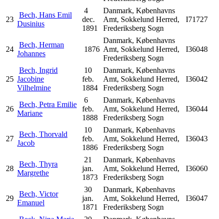
4
Danmark, Københavns
Bech, Hans Emil
23
dec.
Amt, Sokkelund Herred,
I71727
Dusinius
1891
Frederiksberg Sogn
Danmark, Københavns
Bech, Herman
24
1876
Amt, Sokkelund Herred,
I36048
Johannes
Frederiksberg Sogn
Bech, Ingrid
10
Danmark, Københavns
25
Jacobine
feb.
Amt, Sokkelund Herred,
I36042
Vilhelmine
1884
Frederiksberg Sogn
6
Danmark, Københavns
Bech, Petra Emilie
26
feb.
Amt, Sokkelund Herred,
I36044
Mariane
1888
Frederiksberg Sogn
10
Danmark, Københavns
Bech, Thorvald
27
feb.
Amt, Sokkelund Herred,
I36043
Jacob
1886
Frederiksberg Sogn
21
Danmark, Københavns
Bech, Thyra
28
jan.
Amt, Sokkelund Herred,
I36060
Margrethe
1873
Frederiksberg Sogn
30
Danmark, Københavns
Bech, Victor
29
jan.
Amt, Sokkelund Herred,
I36047
Emanuel
1871
Frederiksberg Sogn