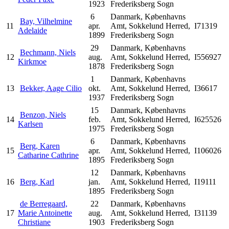
1923
Frederiksberg Sogn
6
Danmark, Københavns
Bay, Vilhelmine
11
apr.
Amt, Sokkelund Herred,
I71319
Adelaide
1899
Frederiksberg Sogn
29
Danmark, Københavns
Bechmann, Niels
12
aug.
Amt, Sokkelund Herred,
I556927
Kirkmoe
1878
Frederiksberg Sogn
1
Danmark, Københavns
13
Bekker, Aage Cilio
okt.
Amt, Sokkelund Herred,
I36617
1937
Frederiksberg Sogn
15
Danmark, Københavns
Benzon, Niels
14
feb.
Amt, Sokkelund Herred,
I625526
Karlsen
1975
Frederiksberg Sogn
6
Danmark, Københavns
Berg, Karen
15
apr.
Amt, Sokkelund Herred,
I106026
Catharine Cathrine
1895
Frederiksberg Sogn
12
Danmark, Københavns
16
Berg, Karl
jan.
Amt, Sokkelund Herred,
I19111
1895
Frederiksberg Sogn
de Berregaard,
22
Danmark, Københavns
17
Marie Antoinette
aug.
Amt, Sokkelund Herred,
I31139
Christiane
1903
Frederiksberg Sogn