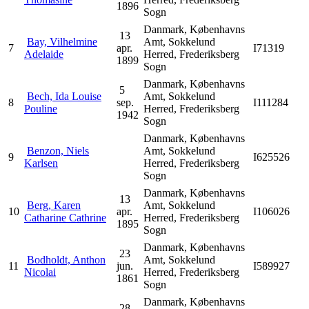
1896
Sogn
Danmark, Københavns
13
Bay, Vilhelmine
Amt, Sokkelund
7
apr.
I71319
Adelaide
Herred, Frederiksberg
1899
Sogn
Danmark, Københavns
5
Bech, Ida Louise
Amt, Sokkelund
8
sep.
I111284
Pouline
Herred, Frederiksberg
1942
Sogn
Danmark, Københavns
Benzon, Niels
Amt, Sokkelund
9
I625526
Karlsen
Herred, Frederiksberg
Sogn
Danmark, Københavns
13
Berg, Karen
Amt, Sokkelund
10
apr.
I106026
Catharine Cathrine
Herred, Frederiksberg
1895
Sogn
Danmark, Københavns
23
Bodholdt, Anthon
Amt, Sokkelund
11
jun.
I589927
Nicolai
Herred, Frederiksberg
1861
Sogn
Danmark, Københavns
28