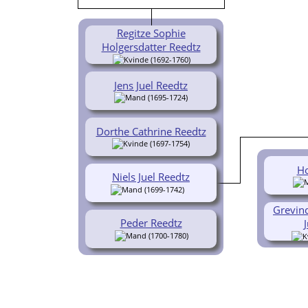
Regitze Sophie
Holgersdatter Reedtz
(1692-1760)
Jens Juel Reedtz
(1695-1724)
Dorthe Cathrine Reedtz
(1697-1754)
Ho
Niels Juel Reedtz
(1699-1742)
Grevind
Peder Reedtz
(1700-1780)