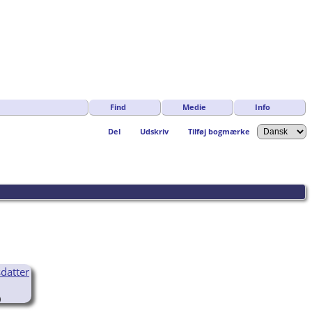
Find
Medie
Info
Del
Udskriv
Tilføj bogmærke
datter
)