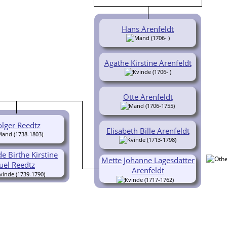
Hans Arenfeldt
(1706- )
Agathe Kirstine Arenfeldt
(1706- )
Otte Arenfeldt
(1706-1755)
lger Reedtz
Elisabeth Bille Arenfeldt
(1738-1803)
(1713-1798)
e Birthe Kirstine
Mette Johanne Lagesdatter
Juel Reedtz
Arenfeldt
(1739-1790)
(1717-1762)