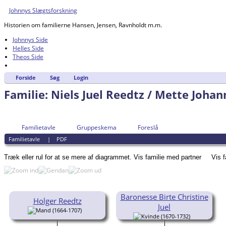
Johnnys Slægtsforskning
Historien om familierne Hansen, Jensen, Ravnholdt m.m.
Johnnys Side
Helles Side
Theos Side
Forside
Søg
Login
Familie: Niels Juel Reedtz / Mette Joha
Familietavle
Gruppeskema
Foreslå
Familietavle
|
PDF
Træk eller rul for at se mere af diagrammet.
Vis familie med partner
Vis 
Baronesse Birte Christine
Holger Reedtz
Juel
(1664-1707)
(1670-1732)