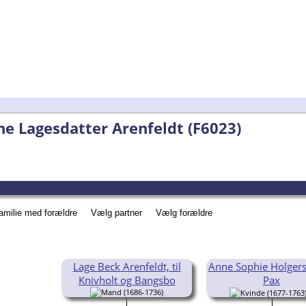
nne Lagesdatter Arenfeldt (F6023)
familie med forældre
Vælg partner
Vælg forældre
Lage Beck Arenfeldt, til
Anne Sophie Holgers
Knivholt og Bangsbo
Pax
(1686-1736)
(1677-1763